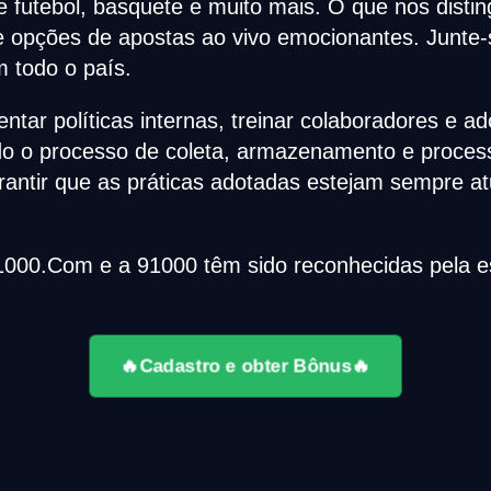
 futebol, basquete e muito mais. O que nos distin
e opções de apostas ao vivo emocionantes. Junte-
m todo o país.
entar políticas internas, treinar colaboradores e a
odo o processo de coleta, armazenamento e proce
arantir que as práticas adotadas estejam sempre 
000.Com e a 91000 têm sido reconhecidas pela est
🔥Cadastro e obter Bônus🔥