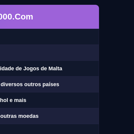
1000.Com
idade de Jogos de Malta
 diversos outros países
hol e mais
s outras moedas