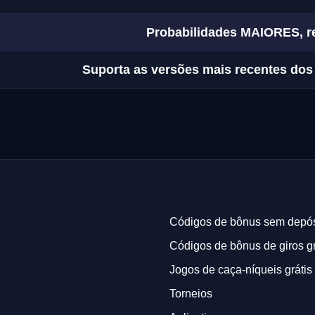
Probabilidades MAIORES, re
Suporta as versões mais recentes dos
Códigos de bônus sem depós
Códigos de bônus de giros gr
Jogos de caça-níqueis grátis
Torneios