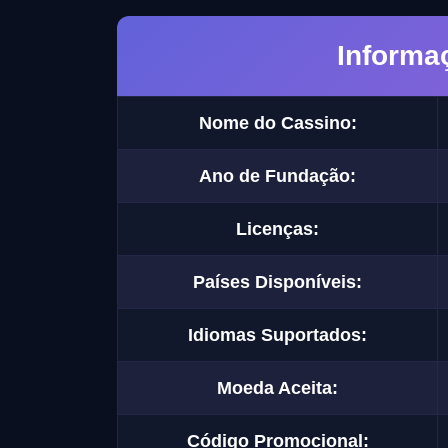
Informa
Nome do Cassino:
Ano de Fundação:
Licenças:
Países Disponíveis:
Idiomas Suportados:
Moeda Aceita:
Código Promocional: